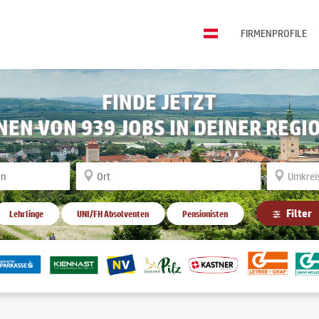
FIRMENPROFILE
FINDE JETZT
INEN VON
939
JOBS IN DEINER REGI
Filter
Lehrlinge
UNI/FH Absolventen
Pensionisten