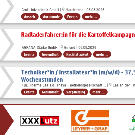
Graf-Holztechnik GmbH |
Marchtrenk | 06.08.2026
Auszeit
Autonomie
Events
mehr ...
Radladerfahrer:in für die Kartoffelkampag
AGRANA Stärke GmbH |
Gmünd | 06.08.2026
Events
Gesundheit
Nachhaltigkeit
mehr ...
Techniker*in / Installateur*in (m/w/d) - 37,
Wochenstunden
TBL Therme Laa a.d. Thaya - Betriebsgesellschaft ... |
Laa an der Th
Events
Gesundheit
Verpflegung
mehr ...