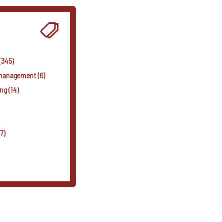
(345)
smanagement (6)
g (14)
7)