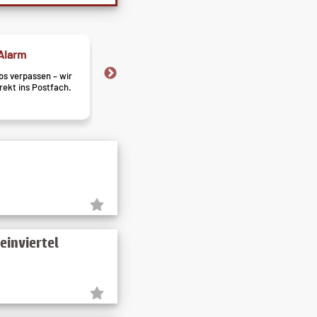
Alarm
Meistgesucht!
s verpassen – wir
Neugierig? Sieh nach, welche 
irekt ins Postfach.
gerade alle haben wollen.
einviertel