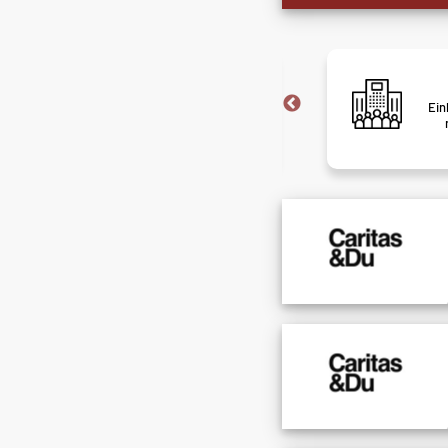
Express-Bewerben
Bewerben in Rekordzeit – finde Jobs,
Ein
die nur wenige Klicks entfernt sind.