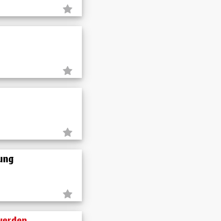
zung
 werden