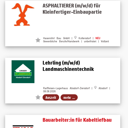
ASPHALTIERER (m/w/d) für
Kleinfertiger-Einbaupartie
Hasenöhrl Bau GmbH |
Kollersdorf |
NEU
Gewerbliche Berufe/Handwerk | unbefristet | Vollzeit
Lehrling (m/w/d)
Landmaschinentechnik
Raiffeisen-Lagerhaus Absdorf-Ziersdorf |
Absdorf |
08.08.2026
Auszeit
mehr ...
Bauarbeiter:in für Kabeltiefbau