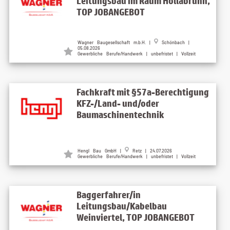
Leitungsbau im Raum Hollabrunn,
TOP JOBANGEBOT
Wagner Baugesellschaft m.b.H. |
Schönbach |
05.08.2026
Gewerbliche Berufe/Handwerk | unbefristet | Vollzeit
Fachkraft mit §57a-Berechtigung
KFZ-/Land- und/oder
Baumaschinentechnik
Hengl Bau GmbH |
Retz | 24.07.2026
Gewerbliche Berufe/Handwerk | unbefristet | Vollzeit
Baggerfahrer/in
Leitungsbau/Kabelbau
Weinviertel, TOP JOBANGEBOT