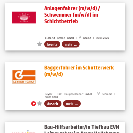
Anlagenfahrer (m/w/d) /
Schwemmer (m/w/d) im
Schichtbetrieb
AGRANA Stärke GmbH |
Gmünd | 06.08.2026
Events
mehr ...
Baggerfahrer im Schotterwerk
(m/w/d)
Leyrer + Graf Baugesellschaft m.b.H. |
Schrems |
06.08.2026
Auszeit
mehr ...
Bau-Hilfsarbeiter/in Tiefbau EVN