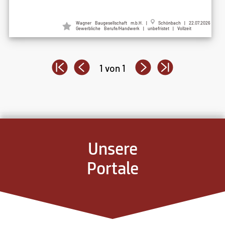
Wagner Baugesellschaft m.b.H. |
Schönbach | 22.07.2026
Gewerbliche Berufe/Handwerk | unbefristet | Vollzeit
1 von 1
Unsere
Portale