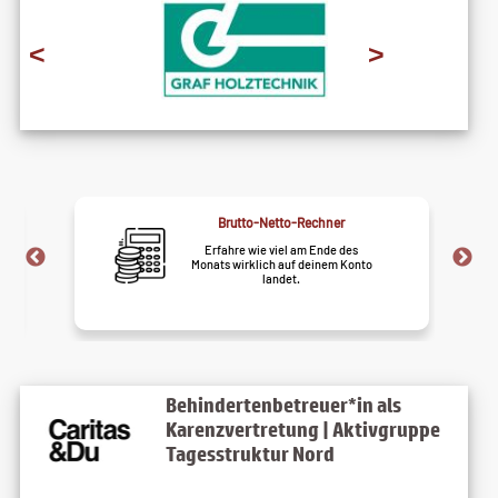
<
>
Jobfrust?
Finde heraus ob dein Job dich
belastet. Jetzt testen!
Behindertenbetreuer*in als
Karenzvertretung | Aktivgruppe
Tagesstruktur Nord