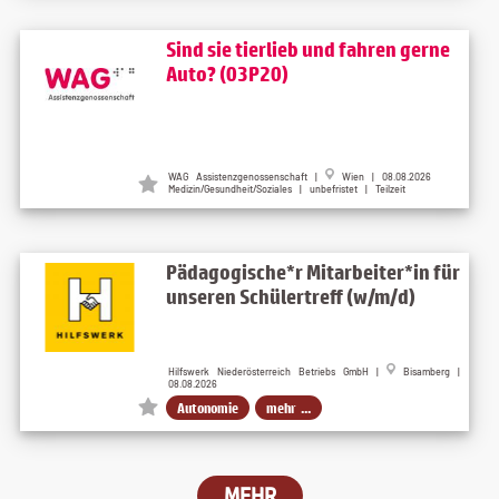
Sind sie tierlieb und fahren gerne
Auto? (03P20)
WAG Assistenzgenossenschaft
|
Wien
| 08.08.2026
Medizin/Gesundheit/Soziales | unbefristet | Teilzeit
Pädagogische*r Mitarbeiter*in für
unseren Schülertreff (w/m/d)
Hilfswerk Niederösterreich Betriebs GmbH |
Bisamberg |
08.08.2026
Autonomie
mehr ...
MEHR