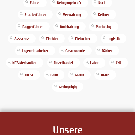
Fahrer
Reinigungskraft
Koch
Staplerfahrer
Verwaltung
Kellner
Baggerfahrer
Buchhaltung
Marketing
Assistenz
Tischler
Elektriker
Logistik
Lagermitarbeiter
Gastronomie
Bäcker
KFZ-Mechaniker
Einzelhandel
Labor
CNC
Jurist
Bank
Grafik
DGKP
Geringfügig
Unsere