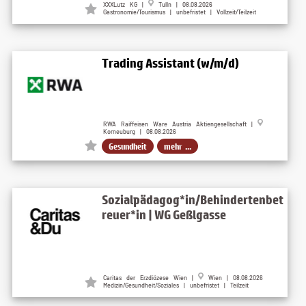
XXXLutz KG
|
Tulln
| 08.08.2026
Gastronomie/Tourismus | unbefristet | Vollzeit/Teilzeit
Trading Assistant (w/m/d)
RWA Raiffeisen Ware Austria Aktiengesellschaft |
Korneuburg | 08.08.2026
Gesundheit
mehr ...
Sozialpädagog*in/Behindertenbet
reuer*in | WG Geßlgasse
Caritas der Erzdiözese Wien
|
Wien
| 08.08.2026
Medizin/Gesundheit/Soziales | unbefristet | Teilzeit