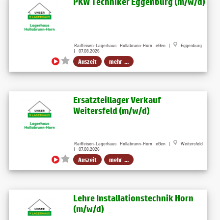
PKW Techniker Eggenburg (m/w/d)
Raiffeisen-Lagerhaus Hollabrunn-Horn eGen |
Eggenburg
| 07.08.2026
Auszeit
mehr ...
Ersatzteillager Verkauf
Weitersfeld (m/w/d)
Raiffeisen-Lagerhaus Hollabrunn-Horn eGen |
Weitersfeld
| 07.08.2026
Auszeit
mehr ...
Lehre Installationstechnik Horn
(m/w/d)