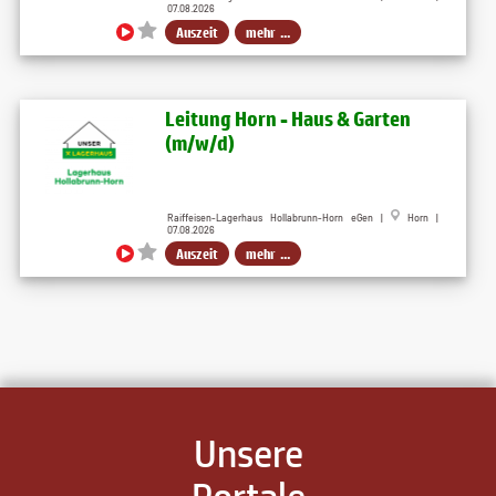
07.08.2026
Auszeit
mehr ...
Leitung Horn - Haus & Garten
(m/w/d)
Raiffeisen-Lagerhaus Hollabrunn-Horn eGen |
Horn |
07.08.2026
Auszeit
mehr ...
Unsere