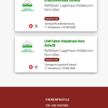
Ersatzteilverkauf (m/w/d)
Raiffeisen-Lagerhaus Hollabrunn-
Horn eGen
Benefits (9)
Verkauf/Kundenberatung
Hollabrunn | 07.08.2026
LKW Fahrer Hollabrunn-Horn
(m/w/d)
Raiffeisen-Lagerhaus Hollabrunn-
Horn eGen
Benefits (9)
Transport/Logistik/Einkauf
Hollabrunn | 07.08.2026
Produktionsmitarbeiter -
Entgratung & ...
TEST-FUCHS GmbH
FIRMENPROFILE
unbefristet
TOP-JOB-PARTNER
Gewerbliche Berufe/Handwerk