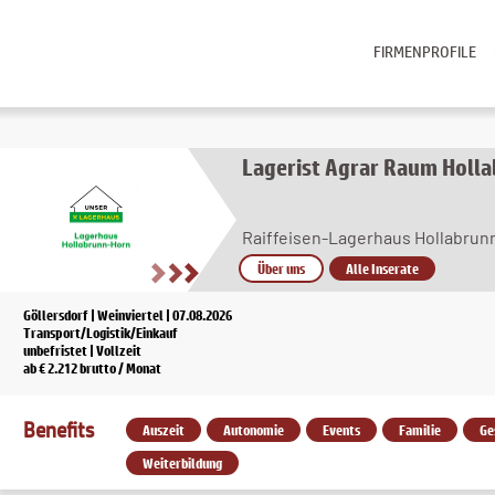
FIRMENPROFILE
Lagerist Agrar Raum Holl
Raiffeisen-Lagerhaus Hollabrun
Über uns
Alle Inserate
Göllersdorf | Weinviertel | 07.08.2026
Transport/Logistik/Einkauf
unbefristet | Vollzeit
ab € 2.212 brutto / Monat
Benefits
Auszeit
Autonomie
Events
Familie
Ge
Weiterbildung