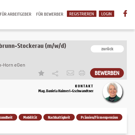
REGISTRIEREN
LOGIN
FÜR ARBEITGEBER
FÜR BEWERBER
abrunn-Stockerau (m/w/d)
zurück
n-Horn eGen
KONTAKT
Mag. Daniela Haimerl-Gschwandtner
sundheit
Mobilität
Nachhaltigkeit
Prämien/Firmenpension