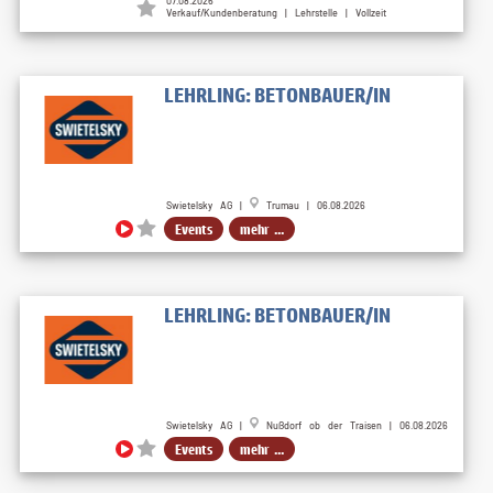
07.08.2026
Verkauf/Kundenberatung | Lehrstelle | Vollzeit
LEHRLING: BETONBAUER/IN
Swietelsky AG |
Trumau | 06.08.2026
Events
mehr ...
LEHRLING: BETONBAUER/IN
Swietelsky AG |
Nußdorf ob der Traisen | 06.08.2026
Events
mehr ...