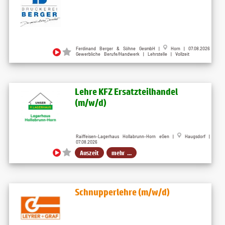
Ferdinand Berger & Söhne GesmbH |
Horn | 07.08.2026
Gewerbliche Berufe/Handwerk | Lehrstelle | Vollzeit
Lehre KFZ Ersatzteilhandel
(m/w/d)
Raiffeisen-Lagerhaus Hollabrunn-Horn eGen |
Haugsdorf |
07.08.2026
Auszeit
mehr ...
Schnupperlehre (m/w/d)