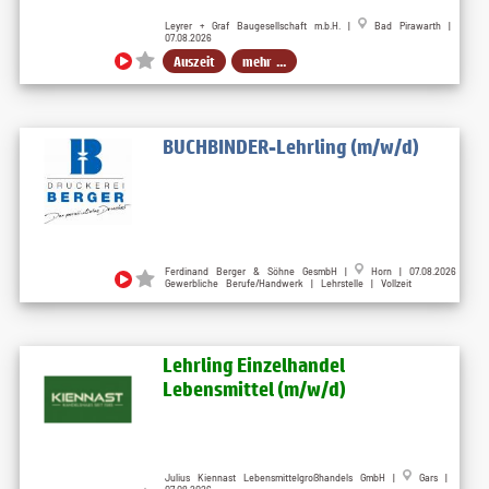
Leyrer + Graf Baugesellschaft m.b.H. |
Bad Pirawarth |
07.08.2026
Auszeit
mehr ...
BUCHBINDER-Lehrling (m/w/d)
Ferdinand Berger & Söhne GesmbH |
Horn | 07.08.2026
Gewerbliche Berufe/Handwerk | Lehrstelle | Vollzeit
Lehrling Einzelhandel
Lebensmittel (m/w/d)
Julius Kiennast Lebensmittelgroßhandels GmbH |
Gars |