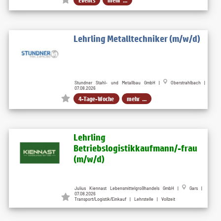
Lehrling Metalltechniker (m/w/d)
Stundner Stahl- und Metallbau GmbH |
Oberstrahlbach |
07.08.2026
4-Tage-Woche
mehr ...
Lehrling
Betriebslogistikkaufmann/-frau
(m/w/d)
Julius Kiennast Lebensmittelgroßhandels GmbH |
Gars |
07.08.2026
Transport/Logistik/Einkauf | Lehrstelle | Vollzeit