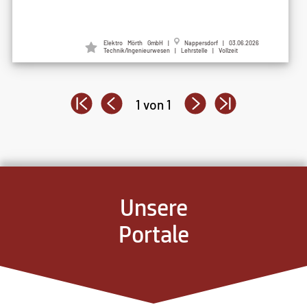
Elektro Mörth GmbH |
Nappersdorf | 03.06.2026
Technik/Ingenieurwesen | Lehrstelle | Vollzeit
1 von 1
Unsere
Portale