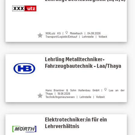
XXXLutz KG |
Mistelbach | 04.08.2026
Transport/Logistik/Einkauf | Lehrstelle | Vollzeit
Lehrling Metalltechniker-
Fahrzeugbautechnik - Laa/Thaya
Hans Brantner & Sohn Hallenbau GmbH |
Laa an der
Thaya | 19.06.2026
Technik/Ingenieurwesen | Lehrstelle | Vollzeit
Elektrotechniker:in für ein
Lehrverhältnis