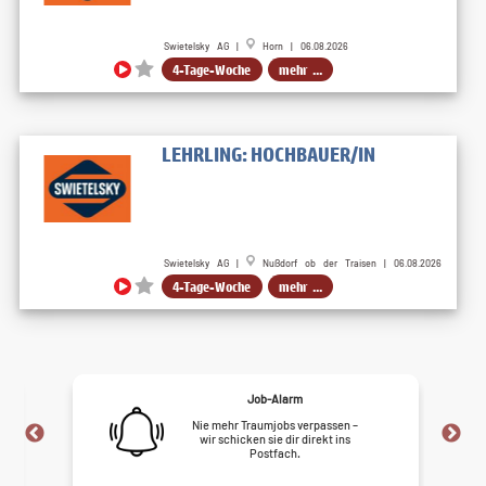
Swietelsky AG |
Horn | 06.08.2026
4-Tage-Woche
mehr ...
LEHRLING: HOCHBAUER/IN
Swietelsky AG |
Nußdorf ob der Traisen | 06.08.2026
4-Tage-Woche
mehr ...
Job-Alarm
Nie mehr Traumjobs verpassen –
wir schicken sie dir direkt ins
Postfach.