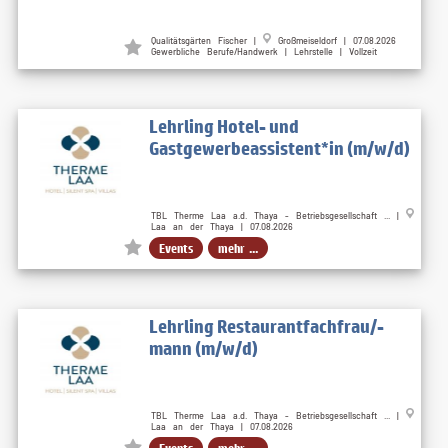
Qualitätsgärten Fischer |
Großmeiseldorf | 07.08.2026
Gewerbliche Berufe/Handwerk | Lehrstelle | Vollzeit
Lehrling Hotel- und
Gastgewerbeassistent*in (m/w/d)
TBL Therme Laa a.d. Thaya - Betriebsgesellschaft ... |
Laa an der Thaya | 07.08.2026
Events
mehr ...
Lehrling Restaurantfachfrau/-
mann (m/w/d)
TBL Therme Laa a.d. Thaya - Betriebsgesellschaft ... |
Laa an der Thaya | 07.08.2026
Events
mehr ...