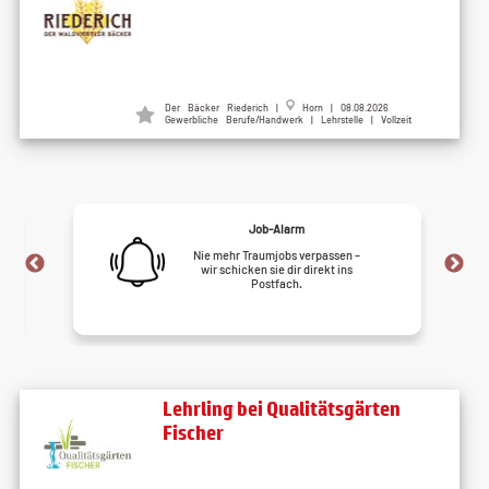
Der Bäcker Riederich |
Horn | 08.08.2026
Gewerbliche Berufe/Handwerk | Lehrstelle | Vollzeit
Job-Alarm
Nie mehr Traumjobs verpassen –
wir schicken sie dir direkt ins
Postfach.
Lehrling bei Qualitätsgärten
Fischer