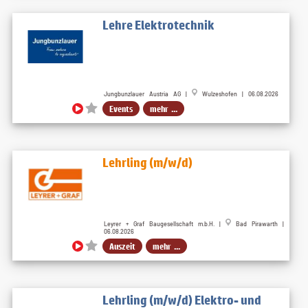
Lehre Elektrotechnik
Jungbunzlauer Austria AG |
Wulzeshofen | 06.08.2026
Events
mehr ...
Lehrling (m/w/d)
Leyrer + Graf Baugesellschaft m.b.H. |
Bad Pirawarth |
06.08.2026
Auszeit
mehr ...
Lehrling (m/w/d) Elektro- und