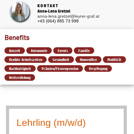
KONTAKT
Anna-Lena Gretzel
anna-lena.gretzel@leyrer-graf.at
+43 (664) 885 73 998
Benefits
Auszeit
Autonomie
Events
Familie
flexible Arbeitszeiten
Gesundheit
Homeoffice
Mobilität
Nachhaltigkeit
Prämien/Firmenpension
Verpflegung
Weiterbildung