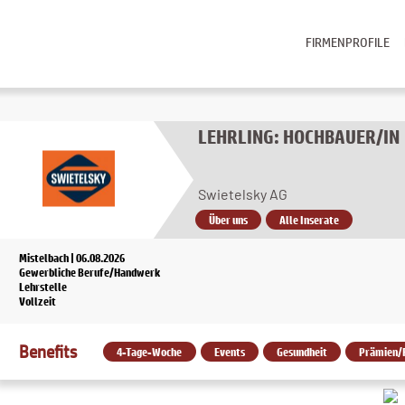
FIRMENPROFILE
LEHRLING: HOCHBAUER/IN
Swietelsky AG
Über uns
Alle Inserate
Mistelbach | 06.08.2026
Gewerbliche Berufe/Handwerk
Lehrstelle
Vollzeit
Benefits
4-Tage-Woche
Events
Gesundheit
Prämien/