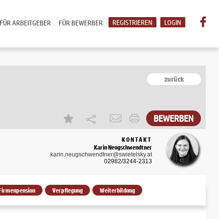
REGISTRIEREN
LOGIN
FÜR ARBEITGEBER
FÜR BEWERBER
zurück
BEWERBEN
KONTAKT
Karin Neugschwendtner
karin.neugschwendtner@swietelsky.at
02982/3244-2313
Firmenpension
Verpflegung
Weiterbildung