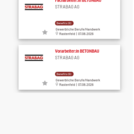
Facharbeiter:in BETONBAU
STRABAG AG
Benefits (6)
Gewerbliche Berufe/Handwerk
Rastenfeld | 07.08.2026
Vorarbeiter:in BETONBAU
STRABAG AG
Benefits (6)
Gewerbliche Berufe/Handwerk
Rastenfeld | 07.08.2026
Montagehelfer - Fenstertechnik
(m/w/d) für ...
Raiffeisen-Lagerhaus Weinviertel
Ost eGen
unbefristet
Gewerbliche Berufe/Handwerk