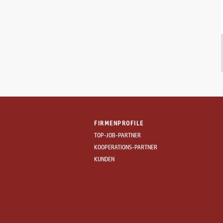
Mistelbach | 07.08.2026
Letzte Lehrstellen 2026 sichern
Raiffeisen-Lagerhaus Hollabrunn-
Horn eGen
Benefits (8)
Gewerbliche Berufe/Handwerk
Horn | 07.08.2026
Produktionsmitarbeiter (m/w/x)
FIRMENPROFILE
KOMPLET Mantler GmbH & Co KG
TOP-JOB-PARTNER
KOOPERATIONS-PARTNER
Benefits (3)
KUNDEN
Gewerbliche Berufe/Handwerk
Rosenburg | 07.08.2026
Lehrling TIEFBAU
STRABAG AG