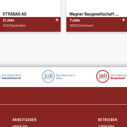
STRABAG AG
Wagner Baugesellschaft ...
21 Jobs
7 Jobs
3532 Rastenfeld
3633 Schönbach
ARBEITGEBER
BETREIBER
UNSER ZIEL
JOBMEDIEN