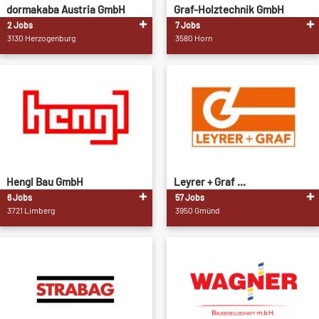
dormakaba Austria GmbH
Graf-Holztechnik GmbH
2 Jobs
7 Jobs
3130 Herzogenburg
3580 Horn
Hengl Bau GmbH
Leyrer + Graf ...
6 Jobs
57 Jobs
3721 Limberg
3950 Gmünd