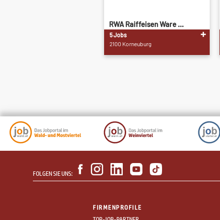
RWA Raiffeisen Ware ...
5 Jobs
2100 Korneuburg
FOLGEN SIE UNS:
FIRMENPROFILE
TOP-JOB-PARTNER