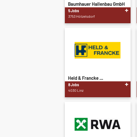
Baumhauer Hallenbau GmbH
...
5 Jobs
3753 Hötzelsdorf
Held & Francke ...
8 Jobs
4030 Linz