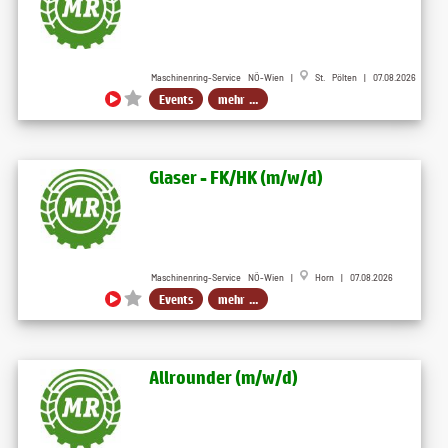
Maschinenring-Service NÖ-Wien |
St. Pölten | 07.08.2026
Events
mehr ...
Glaser - FK​/HK (m​/w/d)
Maschinenring-Service NÖ-Wien |
Horn | 07.08.2026
Events
mehr ...
Allrounder (m​/w​/d)