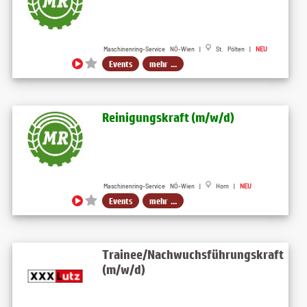
Maschinenring-Service NÖ-Wien |
St. Pölten |
NEU
Events
mehr ...
Reinigungskraft (m​/w​/d)
Maschinenring-Service NÖ-Wien |
Horn |
NEU
Events
mehr ...
Trainee/Nachwuchsführungskraft
(m/w/d)