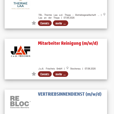
TBL Therme Laa a.d. Thaya - Betriebsgesellschaft ... |
Laa an der Thaya | 07.08.2026
Events
mehr ...
Mitarbeiter Reinigung (m/w/d)
J.u.A. Frischeis GmbH |
Stockerau | 07.08.2026
Events
mehr ...
VERTRIEBSINNENDIENST (m/w/d)