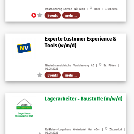
Maschinenring-Service NÖ-Wien |
Horn | 07.08.2026
Events
mehr ...
Experte Customer Experience &
Tools (w/m/d)
Niederösterreichische Versicherung AG |
St. Pölten |
06.08.2026
Events
mehr ...
Lagerarbeiter - Baustoffe (m/w/d)
Raiffeisen-Lagerhaus Weinviertel Ost eGen |
Zistersdorf |
06.08.2026