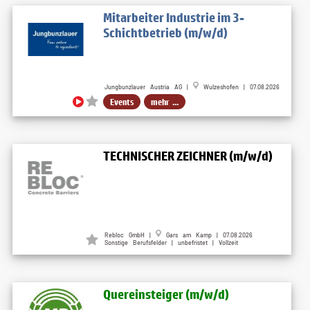
Mitarbeiter Industrie im 3-
Schichtbetrieb (m/w/d)
Jungbunzlauer Austria AG |
Wulzeshofen | 07.08.2026
Events
mehr ...
TECHNISCHER ZEICHNER (m/w/d)
Rebloc GmbH |
Gars am Kamp | 07.08.2026
Sonstige Berufsfelder | unbefristet | Vollzeit
Quereinsteiger (m​/w​/d)