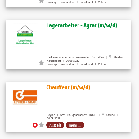
Sonstige Berufsfelder | unbefristet | Vollzeit
Lagerarbeiter - Agrar (m/w/d)
Raiffeisen-Lagerhaus Weinviertel Ost eGen |
Staatz-
Kautendorf | 06.08.2026
Sonstige Berufsfelder | unbefristet | Vollzeit
Chauffeur (m/w/d)
Leyrer + Graf Baugesellschaft m.b.H. |
Gmünd |
06.08.2026
Auszeit
mehr ...