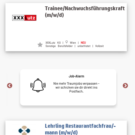
Trainee/Nachwuchsführungskraft
(m/w/d)
XXXLutz KG |
Wien |
NEU
Sonstige Berufsfelder | unbefristet | Vollzeit
Job-Alarm
Nie mehr Traumjobs verpassen –
wir schicken sie dir direkt ins
Postfach.
Lehrling Restaurantfachfrau/-
mann (m/w/d)