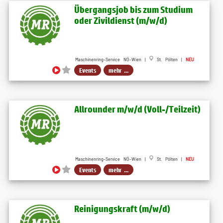
Übergangsjob bis zum Studium
oder Zivildienst (m​/w​/d)
Maschinenring-Service NÖ-Wien |
St. Pölten |
NEU
Events
mehr ...
Allrounder m​/w​/d (Voll-​/Teilzeit)
Maschinenring-Service NÖ-Wien |
St. Pölten |
NEU
Events
mehr ...
Reinigungskraft (m​/w​/d)