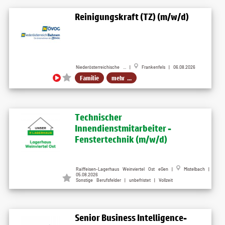
Reinigungskraft (TZ) (m/w/d)
Niederösterreichische ... |
Frankenfels | 06.08.2026
Familie
mehr ...
Technischer
Innendienstmitarbeiter -
Fenstertechnik (m/w/d)
Raiffeisen-Lagerhaus Weinviertel Ost eGen |
Mistelbach |
05.08.2026
Sonstige Berufsfelder | unbefristet | Vollzeit
Senior Business Intelligence-