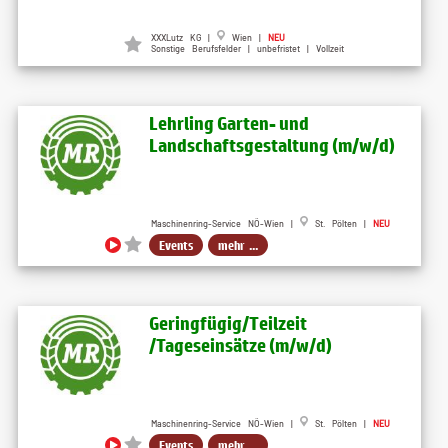
XXXLutz KG |
Wien |
NEU
Sonstige Berufsfelder | unbefristet | Vollzeit
Lehrling Garten- und
Landschaftsgestaltung (m​/w​/d)
Maschinenring-Service NÖ-Wien |
St. Pölten |
NEU
Events
mehr ...
Geringfügig​/Teilzeit​
/Tageseinsätze (m​/w​/d)
Maschinenring-Service NÖ-Wien |
St. Pölten |
NEU
Events
mehr ...