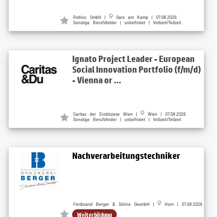
Rebloc GmbH |
Gars am Kamp | 07.08.2026
Sonstige Berufsfelder | unbefristet | Vollzeit/Teilzeit
Ignato Project Leader - European
Social Innovation Portfolio (f/m/d)
- Vienna or ...
Caritas der Erzdiözese Wien |
Wien | 07.08.2026
Sonstige Berufsfelder | unbefristet | Vollzeit/Teilzeit
Nachverarbeitungstechniker
Ferdinand Berger & Söhne GesmbH |
Horn | 07.08.2026
Weiterbildung