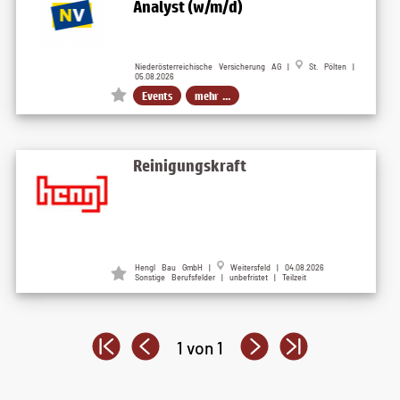
Analyst (w/m/d)
Niederösterreichische Versicherung AG |
St. Pölten |
05.08.2026
Events
mehr ...
Reinigungskraft
Hengl Bau GmbH |
Weitersfeld | 04.08.2026
Sonstige Berufsfelder | unbefristet | Teilzeit
1 von 1