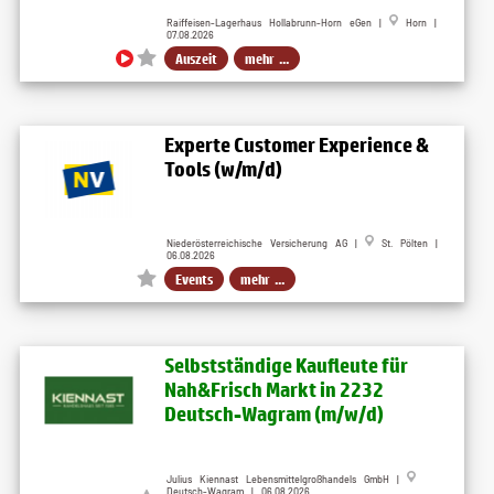
Raiffeisen-Lagerhaus Hollabrunn-Horn eGen |
Horn |
07.08.2026
Auszeit
mehr ...
Experte Customer Experience &
Tools (w/m/d)
Niederösterreichische Versicherung AG |
St. Pölten |
06.08.2026
Events
mehr ...
Selbstständige Kaufleute für
Nah&Frisch Markt in 2232
Deutsch-Wagram (m/w/d)
Julius Kiennast Lebensmittelgroßhandels GmbH |
Deutsch-Wagram | 06.08.2026