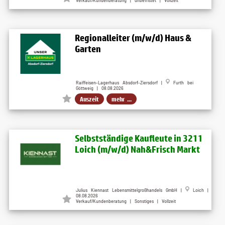
Verkauf/Kundenberatung | unbefristet | Vollzeit
Regionalleiter (m/w/d) Haus &
Garten
Raiffeisen-Lagerhaus Absdorf-Ziersdorf |
Furth bei
Göttweig | 08.08.2026
Auszeit
mehr ...
Selbstständige Kaufleute in 3211
Loich (m/w/d) Nah&Frisch Markt
Julius Kiennast Lebensmittelgroßhandels GmbH |
Loich |
08.08.2026
Verkauf/Kundenberatung | Sonstiges | Vollzeit