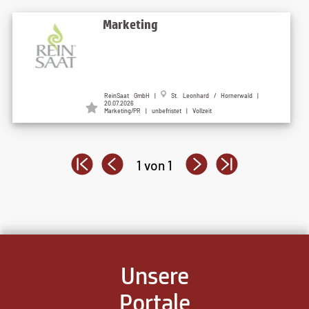
Marketing
ReinSaat GmbH |
St. Leonhard / Hornerwald |
20.07.2026
Marketing/PR | unbefristet | Vollzeit
1 von 1
Unsere
Portale