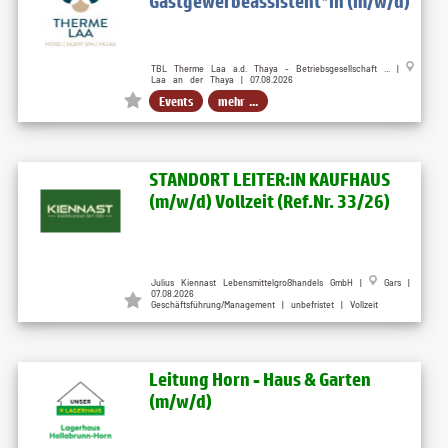
Gastgewerbeassistent*in (m/w/d)
TBL Therme Laa a.d. Thaya - Betriebsgesellschaft ... |
Laa an der Thaya | 07.08.2026
Events
mehr ...
STANDORT LEITER:IN KAUFHAUS
(m/w/d) Vollzeit (Ref.Nr. 33/26)
Julius Kiennast Lebensmittelgroßhandels GmbH |
Gars |
07.08.2026
Geschäftsführung/Management | unbefristet | Vollzeit
Leitung Horn - Haus & Garten
(m/w/d)