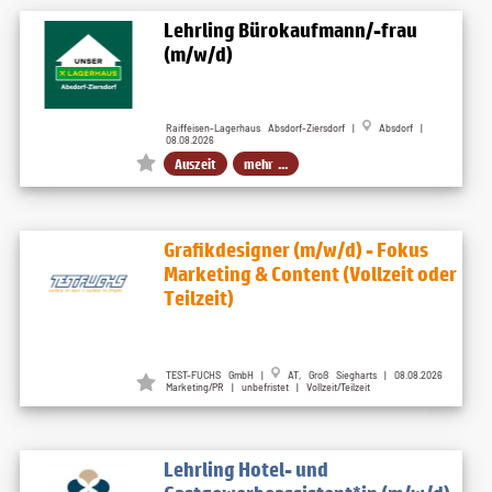
Lehrling Bürokaufmann/-frau
(m/w/d)
Raiffeisen-Lagerhaus Absdorf-Ziersdorf |
Absdorf |
08.08.2026
Auszeit
mehr ...
Grafikdesigner (m/w/d) - Fokus
Marketing & Content (Vollzeit oder
Teilzeit)
TEST-FUCHS GmbH |
AT, Groß Siegharts | 08.08.2026
Marketing/PR | unbefristet | Vollzeit/Teilzeit
Lehrling Hotel- und