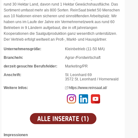
rund 30 Hektar Land, davon rund 1 Hektar Gewächshausfläche. Das
Sortiment umfasst mehr als 800 Sorten. ReinSaat bietet 50 Menschen
aus 10 Nationen einen sicheren und sinnstiftenden Arbeitsplatz. Wir
haben uns im Laufe der Jahre ein Vermehrernetzwerk aus rund 60
Betrieben in 9 Ländern aufgebaut, die in oft jahrelangen
Kooperationen die Saatgutproduktion ganz wesentlich unterstützen.
Der Vertrieb erfolgt weltweit an Profi-, Markt- und Hausgärtner.
Unternehmensgröße:
Kleinbetrieb (11-50 MA)
Branche/n:
Agrar-/Forstwirtschaft
derzeit gesuchte Berufsfelder:
Marketing/PR
Anschrift:
St. Leonhard 69
3572 St. Leonhard / Hornerwald
Weitere Infos:
https://www.reinsaat.at/
ALLE INSERATE (1)
Impressionen