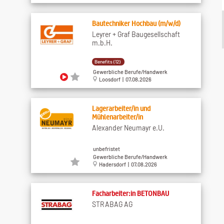
Bautechniker Hochbau (m/w/d)
Leyrer + Graf Baugesellschaft
m.b.H.
Benefits (12)
Gewerbliche Berufe/Handwerk
Loosdorf | 07.08.2026
Lagerarbeiter/in und
Mühlenarbeiter/in
Alexander Neumayr e.U.
unbefristet
Gewerbliche Berufe/Handwerk
Hadersdorf | 07.08.2026
Facharbeiter:in BETONBAU
STRABAG AG