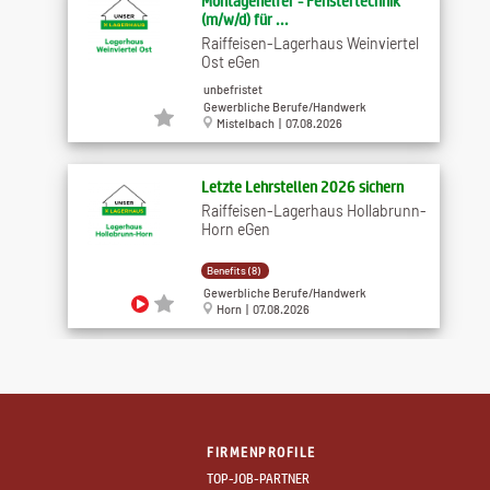
Montagehelfer - Fenstertechnik
(m/w/d) für ...
Raiffeisen-Lagerhaus Weinviertel
Ost eGen
unbefristet
Gewerbliche Berufe/Handwerk
Mistelbach | 07.08.2026
Letzte Lehrstellen 2026 sichern
Raiffeisen-Lagerhaus Hollabrunn-
Horn eGen
Benefits (8)
Gewerbliche Berufe/Handwerk
Horn | 07.08.2026
Produktionsmitarbeiter (m/w/x)
KOMPLET Mantler GmbH & Co KG
FIRMENPROFILE
Benefits (3)
TOP-JOB-PARTNER
Gewerbliche Berufe/Handwerk