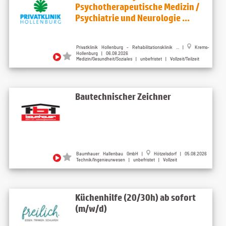
Psychotherapeutische Medizin /
Psychiatrie und Neurologie ...
Privatklinik Hollenburg - Rehabilitationsklinik ...
|
Krems-
Hollenburg
| 06.08.2026
Medizin/Gesundheit/Soziales | unbefristet | Vollzeit/Teilzeit
Bautechnischer Zeichner
Baumhauer Hallenbau GmbH
|
Hötzelsdorf
| 05.08.2026
Technik/Ingenieurwesen | unbefristet | Vollzeit
Küchenhilfe (20/30h) ab sofort
(m/w/d)