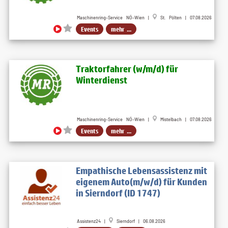
Maschinenring-Service NÖ-Wien |
St. Pölten | 07.08.2026
Events
mehr ...
Traktorfahrer (w​/m​/d) für
Winterdienst
Maschinenring-Service NÖ-Wien |
Mistelbach | 07.08.2026
Events
mehr ...
Empathische Lebensassistenz mit
eigenem Auto(m/w/d) für Kunden
in Sierndorf (ID 1747)
Assistenz24 |
Sierndorf | 06.08.2026