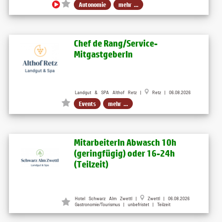
Autonomie
mehr ...
Chef de Rang/Service-
MitgastgeberIn
Landgut & SPA Althof Retz |
Retz | 06.08.2026
Events
mehr ...
MitarbeiterIn Abwasch 10h
(geringfügig) oder 16-24h
(Teilzeit)
Hotel Schwarz Alm Zwettl
|
Zwettl
| 06.08.2026
Gastronomie/Tourismus | unbefristet | Teilzeit