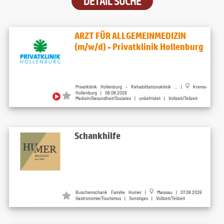
DETAIL SUCHE
ARZT FÜR ALLGEMEINMEDIZIN
(m/w/d) - Privatklinik Hollenburg
Privatklinik Hollenburg - Rehabilitationsklinik ...
|
Krems-
Hollenburg
| 08.08.2026
Medizin/Gesundheit/Soziales | unbefristet | Vollzeit/Teilzeit
Schankhilfe
Buschenschank Familie Humer
|
Maissau
| 07.08.2026
Gastronomie/Tourismus | Sonstiges | Vollzeit/Teilzeit