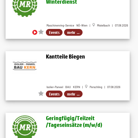
Winterdienst
Maschinenring-Service NÖ-Wien |
Mistelbach | 07.08.2026
Events
mehr ...
Kantteile Biegen
Isolier-Paneel BAU KERN |
Perschling | 07.08.2026
Events
mehr ...
Geringfügig​/Teilzeit​
/Tageseinsätze (m​/w​/d)