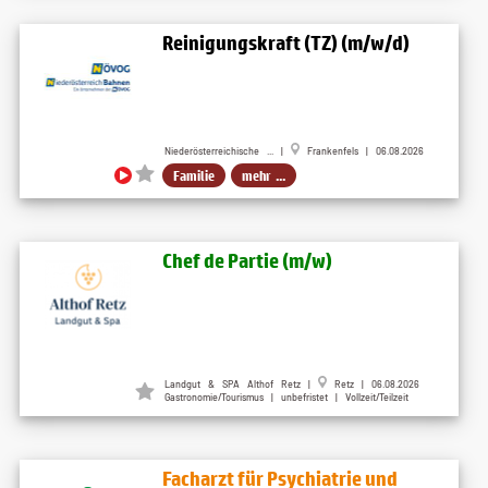
Reinigungskraft (TZ) (m/w/d)
Niederösterreichische ... |
Frankenfels | 06.08.2026
Familie
mehr ...
Chef de Partie (m/w)
Landgut & SPA Althof Retz
|
Retz
| 06.08.2026
Gastronomie/Tourismus | unbefristet | Vollzeit/Teilzeit
Facharzt für Psychiatrie und