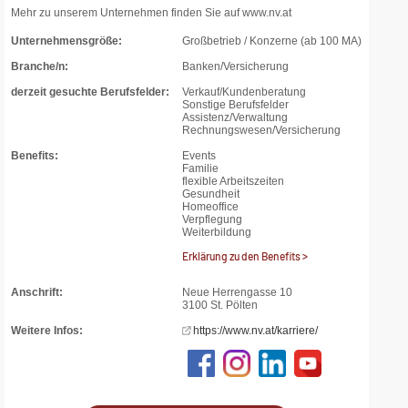
Mehr zu unserem Unternehmen finden Sie auf www.nv.at
Unternehmensgröße:
Großbetrieb / Konzerne (ab 100 MA)
Branche/n:
Banken/Versicherung
derzeit gesuchte Berufsfelder:
Verkauf/Kundenberatung
Sonstige Berufsfelder
Assistenz/Verwaltung
Rechnungswesen/Versicherung
Benefits:
Events
Familie
flexible Arbeitszeiten
Gesundheit
Homeoffice
Verpflegung
Weiterbildung
Erklärung zu den Benefits >
Anschrift:
Neue Herrengasse 10
3100 St. Pölten
Weitere Infos:
https://www.nv.at/karriere/