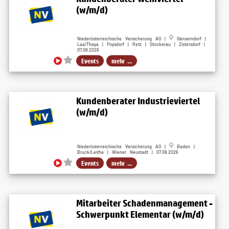
(w/m/d)
Niederösterreichische Versicherung AG |
Gänserndorf |
Laa/Thaya | Poysdorf | Retz | Stockerau | Zistersdorf |
07.08.2026
Events
mehr ...
Kundenberater Industrieviertel
(w/m/d)
Niederösterreichische Versicherung AG |
Baden |
Bruck/Leitha | Wiener Neustadt | 07.08.2026
Events
mehr ...
Mitarbeiter Schadenmanagement -
Schwerpunkt Elementar (w/m/d)