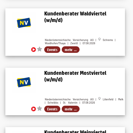
Kundenberater Waldviertel
(w/m/d)
Niederösterreichische Versicherung AG |
Schrems |
Waidhofen/Thaya | Zwettl | 07.08.2026
Events
mehr ...
Kundenberater Mostviertel
(w/m/d)
Niederösterreichische Versicherung AG |
Lilienfeld | Melk
| Scheibbs | St. Valentin | 07.08.2026
Events
mehr ...
Kundenberater Weinviertel