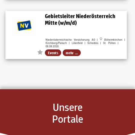
Gebietsleiter Niederösterreich
Mitte (w/m/d)
Niederösterreichische Versicherung AG |
Böheimkirchen |
Kirchberg/Pielach | Lilienfeld | Scheibbs | St. Pölten |
06.08.2026
Events
mehr ...
Unsere
Portale