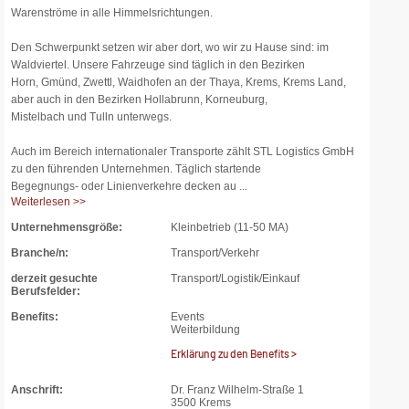
Warenströme in alle Himmelsrichtungen.
Den Schwerpunkt setzen wir aber dort, wo wir zu Hause sind: im
Waldviertel. Unsere Fahrzeuge sind täglich in den Bezirken
Horn, Gmünd, Zwettl, Waidhofen an der Thaya, Krems, Krems Land,
aber auch in den Bezirken Hollabrunn, Korneuburg,
Mistelbach und Tulln unterwegs.
Auch im Bereich internationaler Transporte zählt STL Logistics GmbH
zu den führenden Unternehmen. Täglich startende
Begegnungs- oder Linienverkehre decken au ...
Weiterlesen >>
Unternehmensgröße:
Kleinbetrieb (11-50 MA)
Branche/n:
Transport/Verkehr
derzeit gesuchte
Transport/Logistik/Einkauf
Berufsfelder:
Benefits:
Events
Weiterbildung
Erklärung zu den Benefits >
Anschrift:
Dr. Franz Wilhelm-Straße 1
3500 Krems