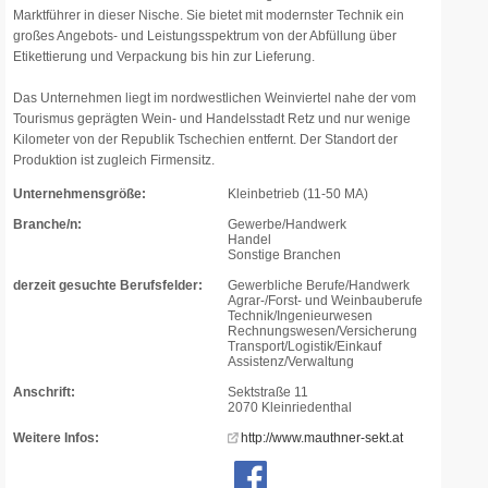
Marktführer in dieser Nische. Sie bietet mit modernster Technik ein
großes Angebots- und Leistungsspektrum von der Abfüllung über
Etikettierung und Verpackung bis hin zur Lieferung.
Das Unternehmen liegt im nordwestlichen Weinviertel nahe der vom
Tourismus geprägten Wein- und Handelsstadt Retz und nur wenige
Kilometer von der Republik Tschechien entfernt. Der Standort der
Produktion ist zugleich Firmensitz.
Unternehmensgröße:
Kleinbetrieb (11-50 MA)
Branche/n:
Gewerbe/Handwerk
Handel
Sonstige Branchen
derzeit gesuchte Berufsfelder:
Gewerbliche Berufe/Handwerk
Agrar-/Forst- und Weinbauberufe
Technik/Ingenieurwesen
Rechnungswesen/Versicherung
Transport/Logistik/Einkauf
Assistenz/Verwaltung
Anschrift:
Sektstraße 11
2070 Kleinriedenthal
Weitere Infos:
http://www.mauthner-sekt.at