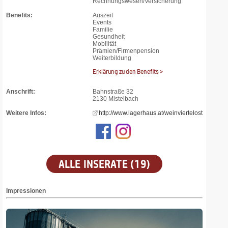
Rechnungswesen/Versicherung
Benefits:
Auszeit
Events
Familie
Gesundheit
Mobilität
Prämien/Firmenpension
Weiterbildung
Erklärung zu den Benefits >
Anschrift:
Bahnstraße 32
2130 Mistelbach
Weitere Infos:
http://www.lagerhaus.at/weinviertelost
ALLE INSERATE (19)
Impressionen