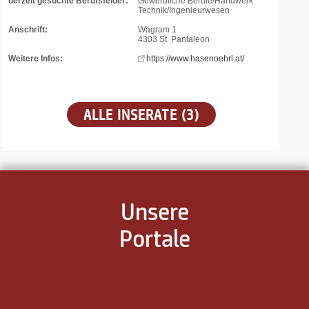
derzeit gesuchte Berufsfelder:
Gewerbliche Berufe/Handwerk
Technik/Ingenieurwesen
Anschrift:
Wagram 1
4303 St. Pantaleon
Weitere Infos:
https://www.hasenoehrl.at/
ALLE INSERATE (3)
Unsere
Portale