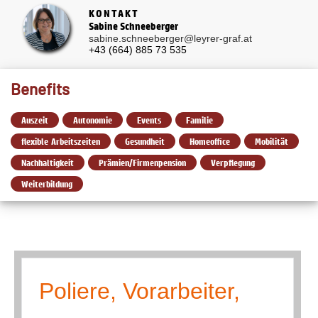
KONTAKT
Sabine Schneeberger
sabine.schneeberger@leyrer-graf.at
+43 (664) 885 73 535
Benefits
Auszeit
Autonomie
Events
Familie
flexible Arbeitszeiten
Gesundheit
Homeoffice
Mobilität
Nachhaltigkeit
Prämien/Firmenpension
Verpflegung
Weiterbildung