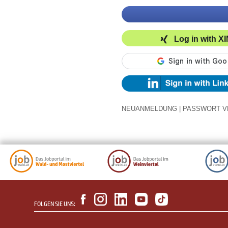
Log in with X
NEUANMELDUNG
|
PASSWORT V
FOLGEN SIE UNS: