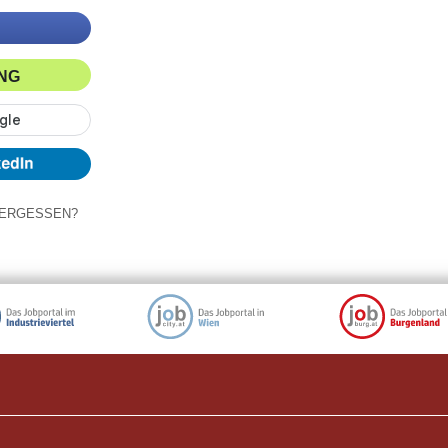
ING
ERGESSEN?