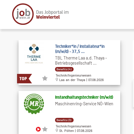
Techniker*in / Installateur*in
(m/w/d) - 37,5 ...
TBL Therme Laa a.d. Thaya -
Betriebsgesellschaft ...
Benefits (4)
Technik/Ingenieurwesen
Laa an der Thaya | 07.08.2026
Instandhaltungstechniker (m​/w​/d)
Maschinenring-Service NÖ-Wien
Benefits (3)
Technik/Ingenieurwesen
St. Pölten | 07.08.2026