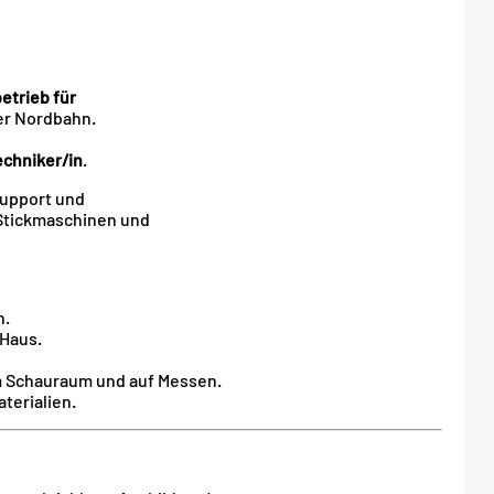
etrieb für
der Nordbahn.
echniker/in
.
Support und
 Stickmaschinen und
n.
 Haus.
m Schauraum und auf Messen.
terialien.