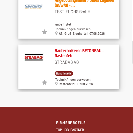
Angebotsingenieur / Sales Engineer
(m/w/d) - ...
TEST-FUCHS GmbH
unbefristet
Technik/Ingenieurwesen
AT, Groß Siegharts | 07.08.2026
Bautechniker:in BETONBAU -
Rastenfeld
STRABAG AG
Benefits (6)
Technik/Ingenieurwesen
Rastenfeld | 07.08.2026
Sicherheitstechniker Wien (m/f/d)
dormakaba Austria GmbH
FIRMENPROFILE
Benefits (7)
TOP-JOB-PARTNER
Technik/Ingenieurwesen