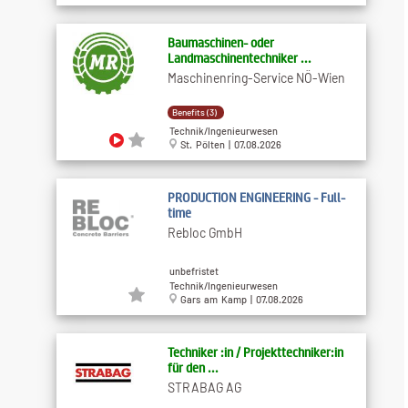
Baumaschinen- oder
Landmaschinentechniker ...
Maschinenring-Service NÖ-Wien
Benefits (3)
Technik/Ingenieurwesen
St. Pölten | 07.08.2026
PRODUCTION ENGINEERING - Full-
time
Rebloc GmbH
unbefristet
Technik/Ingenieurwesen
Gars am Kamp | 07.08.2026
Techniker :in / Projekttechniker:in
für den ...
STRABAG AG