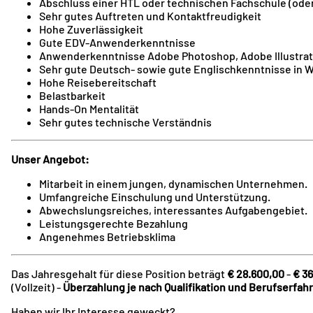
​Abschluss einer HTL oder technischen Fachschule (ode
​Sehr gutes Auftreten und Kontaktfreudigkeit
​Hohe Zuverlässigkeit
Gute EDV-Anwenderkenntnisse
Anwenderkenntnisse Adobe Photoshop, Adobe Illustrato
​Sehr gute Deutsch- sowie gute Englischkenntnisse in W
​Hohe Reisebereitschaft
Belastbarkeit
​Hands-On Mentalität
​Sehr gutes technische Verständnis
Unser Angebot:
​Mitarbeit in einem jungen, dynamischen Unternehmen.
​Umfangreiche Einschulung und Unterstützung.
​Abwechslungsreiches, interessantes Aufgabengebiet.
Leistungsgerechte Bezahlung
​Angenehmes Betriebsklima
Das Jahresgehalt für diese Position beträgt
€ 28.600,00
-
€ 36
(Vollzeit) -
Überzahlung je nach Qualifikation und Berufserfah
Haben wir Ihr Interesse geweckt?