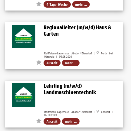
4-Tage-Woche
mehr ...
Regionalleiter (m/w/d) Haus &
Garten
Raiffeisen-Lagerhaus Absdorf-Ziersdorf |
Furth bei
Göttweig | 05.08.2026
Auszeit
mehr ...
Lehrling (m/w/d)
Landmaschinentechnik
Raiffeisen-Lagerhaus Absdorf-Ziersdorf |
Absdorf |
05.08.2026
Auszeit
mehr ...