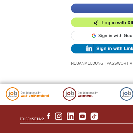
Log in with X
NEUANMELDUNG
|
PASSWORT V
FOLGEN SIE UNS: