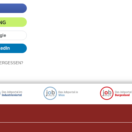
ING
ERGESSEN?