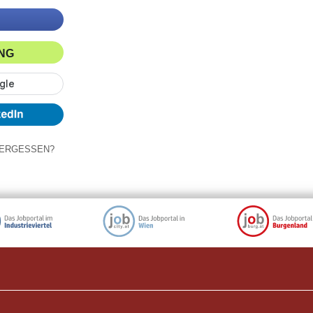
ING
ERGESSEN?