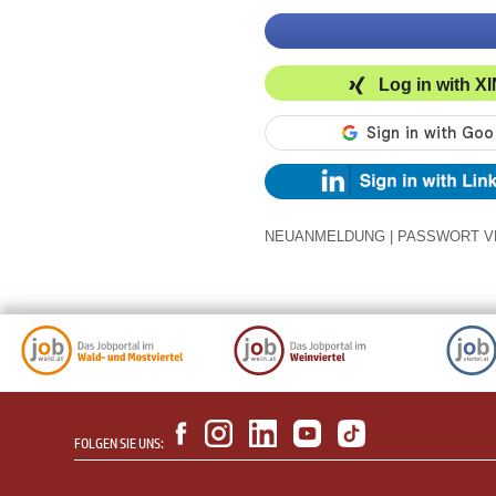
Log in with X
NEUANMELDUNG
|
PASSWORT V
FOLGEN SIE UNS: