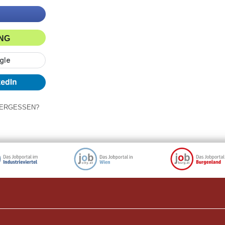
ING
ERGESSEN?