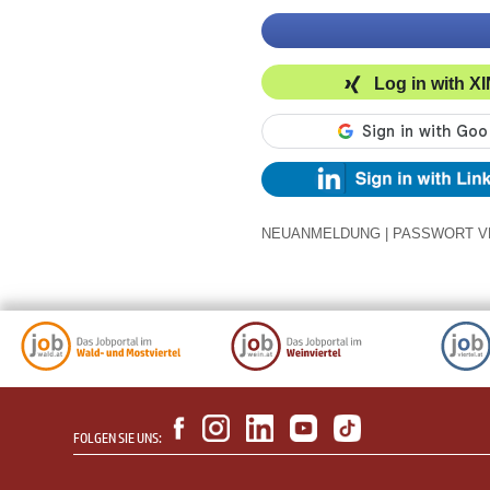
Log in with X
NEUANMELDUNG
|
PASSWORT V
FOLGEN SIE UNS: