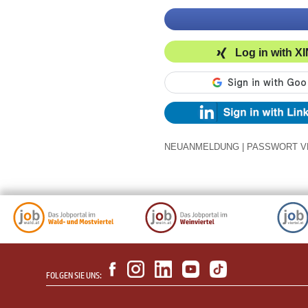
Log in with X
NEUANMELDUNG
|
PASSWORT V
FOLGEN SIE UNS: