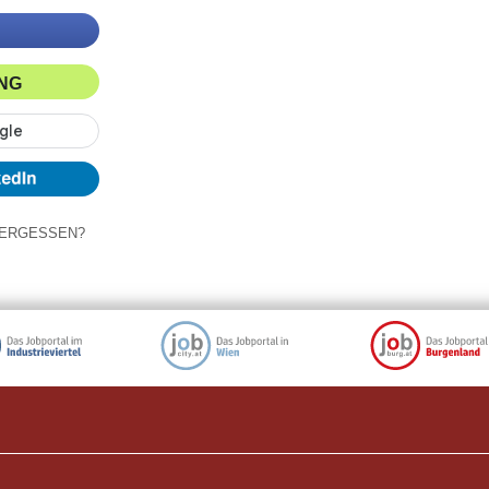
ING
ERGESSEN?