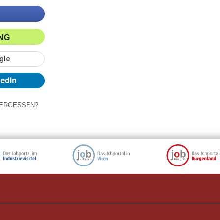
ING
ERGESSEN?