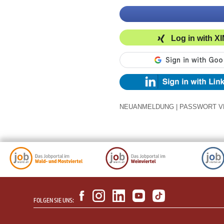
Log in with X
NEUANMELDUNG
|
PASSWORT V
FOLGEN SIE UNS: