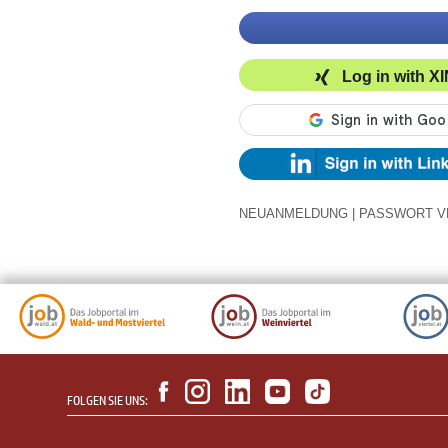
Log in with X
NEUANMELDUNG
|
PASSWORT V
FOLGEN SIE UNS: