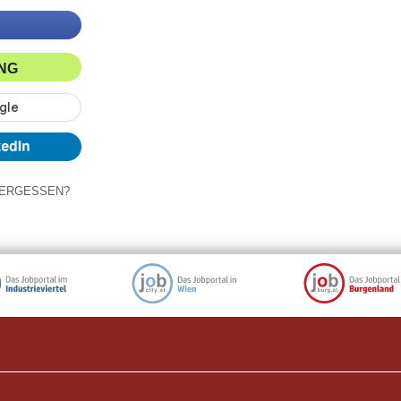
ING
ERGESSEN?