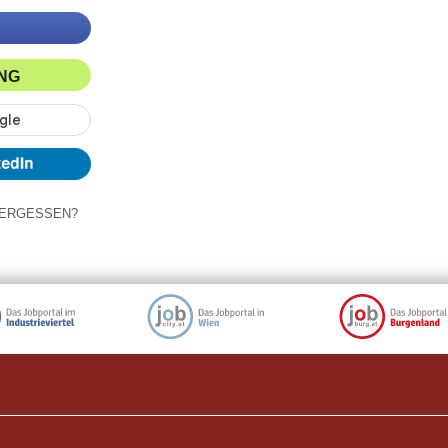
ING
ERGESSEN?