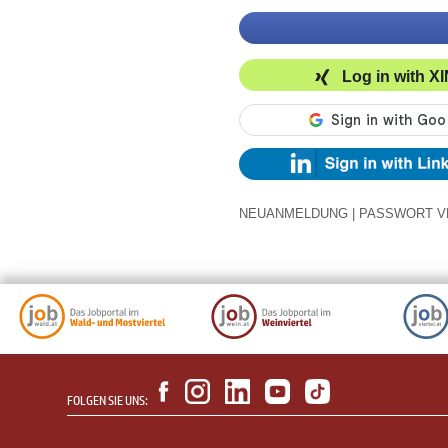
Log in with X
NEUANMELDUNG
|
PASSWORT V
FOLGEN SIE UNS: