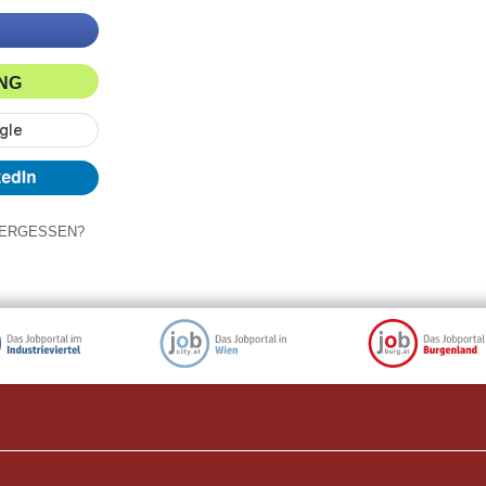
ING
ERGESSEN?