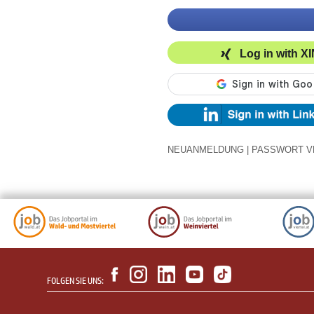
Log in with X
NEUANMELDUNG
|
PASSWORT V
FOLGEN SIE UNS: