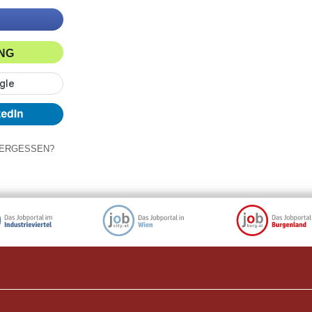
ING
ERGESSEN?