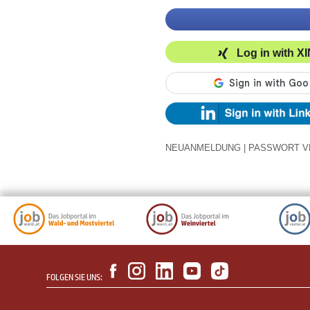
Log in with X
NEUANMELDUNG
|
PASSWORT V
FOLGEN SIE UNS: