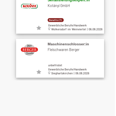
Kotányi GmbH
Benefits (7)
Gewerbliche Berufe/Handwerk
Wolkersdorf im Weinviertel | 06.08.2026
Maschinenschlosser:in
Fleischwaren Berger
unbefristet
Gewerbliche Berufe/Handwerk
Sieghartskirchen | 06.08.2026
Landmaschinenmechaniker
(m/w/d)
Raiffeisen Lagerhaus Marchfeld
eGen mbH
unbefristet
Gewerbliche Berufe/Handwerk