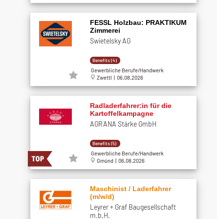
FESSL Holzbau: PRAKTIKUM
Zimmerei
Swietelsky AG
Benefits (4)
Gewerbliche Berufe/Handwerk
Zwettl | 06.08.2026
Radladerfahrer:in für die
Kartoffelkampagne
AGRANA Stärke GmbH
Benefits (5)
Gewerbliche Berufe/Handwerk
Gmünd | 06.08.2026
Maschinist / Laderfahrer
(m/w/d)
Leyrer + Graf Baugesellschaft
m.b.H.