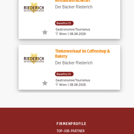
Restaurantfachkraft
Der Bäcker Riederich
Benefits (1)
Gastronomie/Tourismus
Wien | 08.08.2026
Thekenverkauf im Coffeeshop &
Bakery
Der Bäcker Riederich
Benefits (1)
Gastronomie/Tourismus
Wien | 08.08.2026
Bäcker/in
Der Bäcker Riederich
FIRMENPROFILE
unbefristet
TOP-JOB-PARTNER
Gastronomie/Tourismus