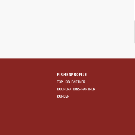
Schwechat | 06.08.2026
Serialisierungsexpert:in
Kotányi GmbH
Benefits (7)
Gewerbliche Berufe/Handwerk
Wolkersdorf im Weinviertel | 06.08.2026
Maschinenschlosser:in
FIRMENPROFILE
Fleischwaren Berger
TOP-JOB-PARTNER
KOOPERATIONS-PARTNER
unbefristet
KUNDEN
Gewerbliche Berufe/Handwerk
Sieghartskirchen | 06.08.2026
Landmaschinenmechaniker (m/w/d)
Raiffeisen Lagerhaus Marchfeld
eGen mbH