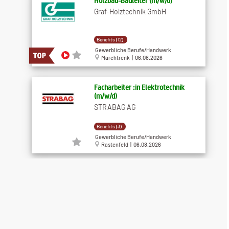
Holzbau-Bauleiter (m/w/d)
Graf-Holztechnik GmbH
Benefits (12)
Gewerbliche Berufe/Handwerk
Marchtrenk | 06.08.2026
Facharbeiter :in Elektrotechnik
(m/w/d)
STRABAG AG
Benefits (3)
Gewerbliche Berufe/Handwerk
Rastenfeld | 06.08.2026
Poliere im Tiefbau (m/w/d)
Leyrer + Graf Baugesellschaft
m.b.H.
Benefits (12)
Gewerbliche Berufe/Handwerk