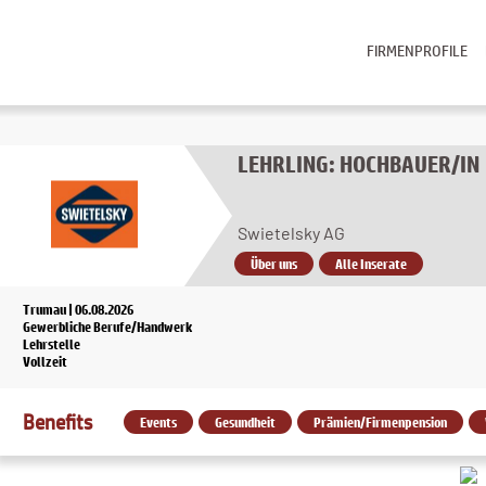
FIRMENPROFILE
LEHRLING: HOCHBAUER/IN
Swietelsky AG
Über uns
Alle Inserate
Trumau | 06.08.2026
Gewerbliche Berufe/Handwerk
Lehrstelle
Vollzeit
Benefits
Events
Gesundheit
Prämien/Firmenpension