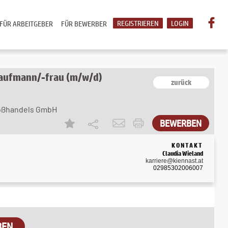
REGISTRIEREN
LOGIN
FÜR ARBEITGEBER
FÜR BEWERBER
kaufmann/-frau (m/w/d)
zurück
roßhandels GmbH
KONTAKT
Claudia Wieland
karriere@kiennast.at
02985302006007