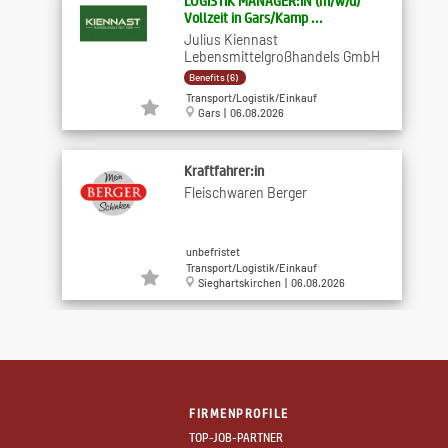
LOGISTIK MANAGER:IN (m/w/d)
Vollzeit in Gars/Kamp ...
Julius Kiennast
Lebensmittelgroßhandels GmbH
Benefits (6)
Transport/Logistik/Einkauf
Gars | 06.08.2026
Kraftfahrer:in
Fleischwaren Berger
unbefristet
Transport/Logistik/Einkauf
Sieghartskirchen | 06.08.2026
Staplerfahrer (m​/w​/d)
Maschinenring-Service NÖ-Wien
FIRMENPROFILE
Benefits (3)
TOP-JOB-PARTNER
Transport/Logistik/Einkauf