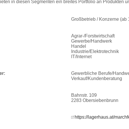
eten in diesen Segmenten ein breites Portfolio an Produkten u
Großbetrieb / Konzerne (ab
Agrar-/Forstwirtschaft
Gewerbe/Handwerk
Handel
Industrie/Elektrotechnik
IT/Internet
er:
Gewerbliche Berufe/Handw
Verkauf/Kundenberatung
Bahnstr. 109
2283 Obersiebenbrunn
https://lagerhaus.at/marchf