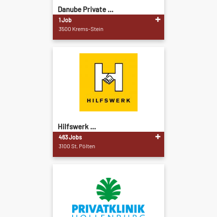
Danube Private ...
1 Job
3500 Krems-Stein
Hilfswerk ...
463 Jobs
3100 St. Pölten