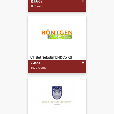
121 Jobs
1160 Wien
CT BetriebsGmbH&Co KG
2 Jobs
3500 Krems