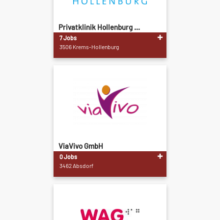
Privatklinik Hollenburg ...
7 Jobs
3506 Krems-Hollenburg
ViaVivo GmbH
0 Jobs
3462 Absdorf