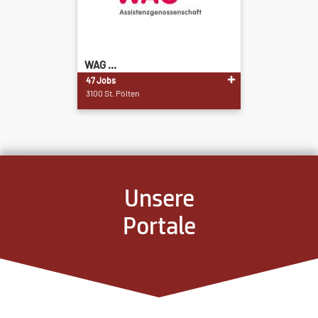
WAG ...
47 Jobs
3100 St. Pölten
Unsere
Portale