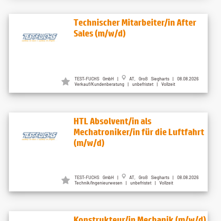
Technischer Mitarbeiter/in After
Sales (m/w/d)
TEST-FUCHS GmbH |
AT, Groß Siegharts | 08.08.2026
Verkauf/Kundenberatung | unbefristet | Vollzeit
HTL Absolvent/in als
Mechatroniker/in für die Luftfahrt
(m/w/d)
TEST-FUCHS GmbH |
AT, Groß Siegharts | 08.08.2026
Technik/Ingenieurwesen | unbefristet | Vollzeit
Konstrukteur/in Mechanik (m/w/d)