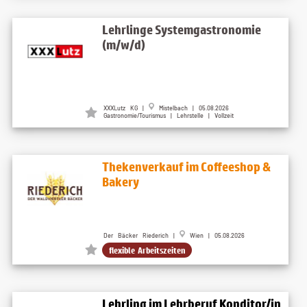
Lehrlinge Systemgastronomie
(m/w/d)
XXXLutz KG |
Mistelbach | 05.08.2026
Gastronomie/Tourismus | Lehrstelle | Vollzeit
Thekenverkauf im Coffeeshop &
Bakery
Der Bäcker Riederich |
Wien | 05.08.2026
flexible Arbeitszeiten
Lehrling im Lehrberuf Konditor/in