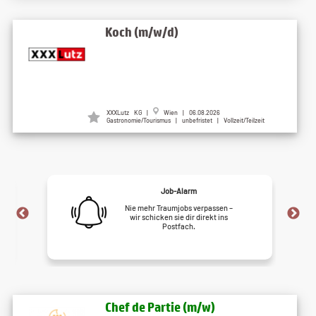
Koch (m/w/d)
XXXLutz KG |
Wien | 06.08.2026
Gastronomie/Tourismus | unbefristet | Vollzeit/Teilzeit
Job-Alarm
Nie mehr Traumjobs verpassen –
wir schicken sie dir direkt ins
Postfach.
Chef de Partie (m/w)