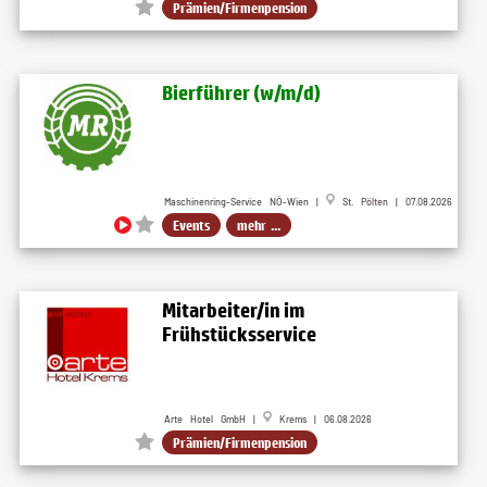
Prämien/Firmenpension
Bierführer (w​/m​/d)
Maschinenring-Service NÖ-Wien |
St. Pölten | 07.08.2026
Events
mehr ...
Mitarbeiter/in im
Frühstücksservice
Arte Hotel GmbH |
Krems | 06.08.2026
Prämien/Firmenpension