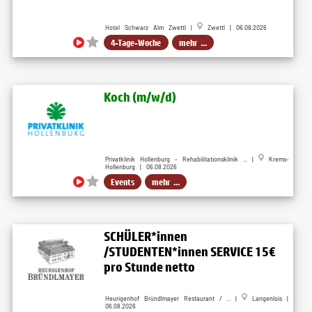
Hotel Schwarz Alm Zwettl |
Zwettl | 06.08.2026
4-Tage-Woche
mehr ...
Koch (m/w/d)
Privatklinik Hollenburg - Rehabilitationsklinik ... |
Krems-
Hollenburg | 06.08.2026
Events
mehr ...
SCHÜLER*innen
/STUDENTEN*innen SERVICE 15€
pro Stunde netto
Heurigenhof Bründlmayer Restaurant / ... |
Langenlois |
06.08.2026