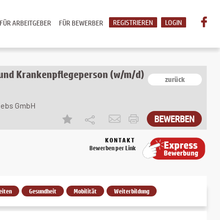
REGISTRIEREN
LOGIN
FÜR ARBEITGEBER
FÜR BEWERBER
 und Krankenpflegeperson (w/m/d)
zurück
riebs GmbH
KONTAKT
Bewerben per Link
eiten
Gesundheit
Mobilität
Weiterbildung