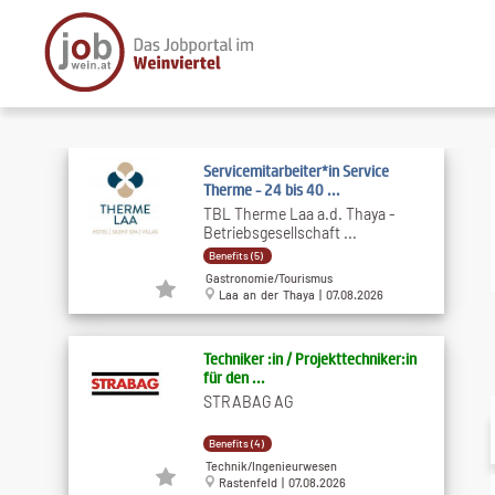
Servicemitarbeiter*in Service
Therme - 24 bis 40 ...
TBL Therme Laa a.d. Thaya -
Betriebsgesellschaft ...
Benefits (5)
Gastronomie/Tourismus
Laa an der Thaya | 07.08.2026
Techniker :in / Projekttechniker:in
für den ...
STRABAG AG
Benefits (4)
Technik/Ingenieurwesen
Rastenfeld | 07.08.2026