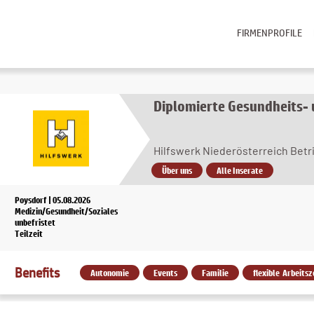
FIRMENPROFILE
Diplomierte Gesundheits-
Hilfswerk Niederösterreich Bet
Über uns
Alle Inserate
Poysdorf | 05.08.2026
Medizin/Gesundheit/Soziales
unbefristet
Teilzeit
Benefits
Autonomie
Events
Familie
flexible Arbeitsz