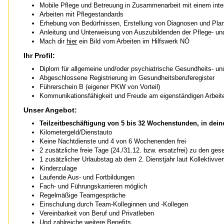
Mobile Pflege und Betreuung in Zusammenarbeit mit einem inte
Arbeiten mit Pflegestandards
Erhebung von Bedürfnissen, Erstellung von Diagnosen und Pl
Anleitung und Unterweisung von Auszubildenden der Pflege- un
Mach dir
hier
ein Bild vom Arbeiten im Hilfswerk NÖ
Ihr Profil:
Diplom für allgemeine und/oder psychiatrische Gesundheits- und
Abgeschlossene Registrierung im Gesundheitsberuferegister
Führerschein B (eigener PKW von Vorteil)
Kommunikationsfähigkeit und Freude am eigenständigen Arbeit
Unser Angebot:
Teilzeitbeschäftigung von 5 bis 32 Wochenstunden, in d
Kilometergeld/Dienstauto
Keine Nachtdienste und 4 von 6 Wochenenden frei
2 zusätzliche freie Tage (24./31.12. bzw. ersatzfrei) zu den ges
1 zusätzlicher Urlaubstag ab dem 2. Dienstjahr laut Kollektivver
Kinderzulage
Laufende Aus- und Fortbildungen
Fach- und Führungskarrieren möglich
Regelmäßige Teamgespräche
Einschulung durch Team-Kolleginnen und -Kollegen
Vereinbarkeit von Beruf und Privatleben
Und zahlreiche weitere
Benefits