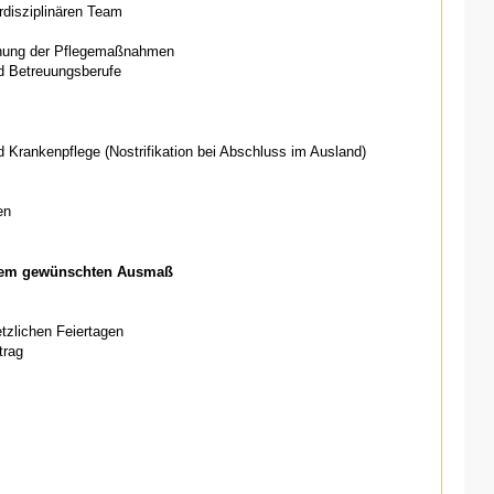
rdisziplinären Team
anung der Pflegemaßnahmen
d Betreuungsberufe
 Krankenpflege (Nostrifikation bei Abschluss im Ausland)
en
einem gewünschten Ausmaß
etzlichen Feiertagen
trag