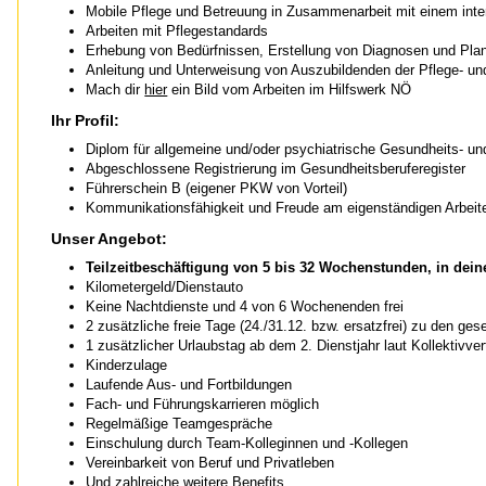
Mobile Pflege und Betreuung in Zusammenarbeit mit einem inte
Arbeiten mit Pflegestandards
Erhebung von Bedürfnissen, Erstellung von Diagnosen und Pl
Anleitung und Unterweisung von Auszubildenden der Pflege- un
Mach dir
hier
ein Bild vom Arbeiten im Hilfswerk NÖ
Ihr Profil:
Diplom für allgemeine und/oder psychiatrische Gesundheits- und
Abgeschlossene Registrierung im Gesundheitsberuferegister
Führerschein B (eigener PKW von Vorteil)
Kommunikationsfähigkeit und Freude am eigenständigen Arbeit
Unser Angebot:
Teilzeitbeschäftigung von 5 bis 32 Wochenstunden, in d
Kilometergeld/Dienstauto
Keine Nachtdienste und 4 von 6 Wochenenden frei
2 zusätzliche freie Tage (24./31.12. bzw. ersatzfrei) zu den ges
1 zusätzlicher Urlaubstag ab dem 2. Dienstjahr laut Kollektivver
Kinderzulage
Laufende Aus- und Fortbildungen
Fach- und Führungskarrieren möglich
Regelmäßige Teamgespräche
Einschulung durch Team-Kolleginnen und -Kollegen
Vereinbarkeit von Beruf und Privatleben
Und zahlreiche weitere
Benefits