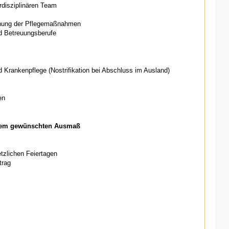
rdisziplinären Team
anung der Pflegemaßnahmen
d Betreuungsberufe
 Krankenpflege (Nostrifikation bei Abschluss im Ausland)
en
einem gewünschten Ausmaß
etzlichen Feiertagen
trag