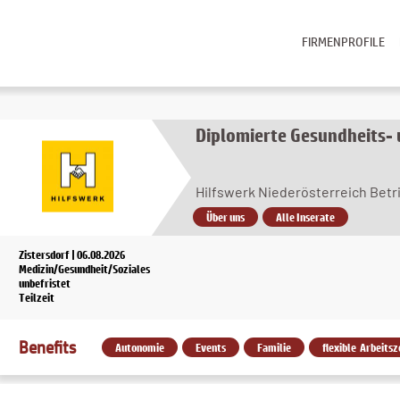
FIRMENPROFILE
Diplomierte Gesundheits-
Hilfswerk Niederösterreich Bet
Über uns
Alle Inserate
Zistersdorf | 06.08.2026
Medizin/Gesundheit/Soziales
unbefristet
Teilzeit
Benefits
Autonomie
Events
Familie
flexible Arbeitsz