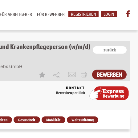
REGISTRIEREN
LOGIN
FÜR ARBEITGEBER
FÜR BEWERBER
 und Krankenpflegeperson (w/m/d)
zurück
riebs GmbH
KONTAKT
Bewerben per Link
eiten
Gesundheit
Mobilität
Weiterbildung