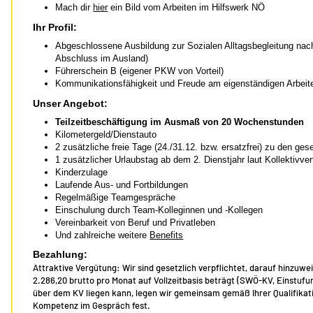
Mach dir
hier
ein Bild vom Arbeiten im Hilfswerk NÖ
Ihr Profil:
Abgeschlossene Ausbildung zur Sozialen Alltagsbegleitung na
Abschluss im Ausland)
Führerschein B (eigener PKW von Vorteil)
Kommunikationsfähigkeit und Freude am eigenständigen Arbeit
Unser Angebot:
Teilzeitbeschäftigung im Ausmaß von 20 Wochenstunden
Kilometergeld/Dienstauto
2 zusätzliche freie Tage (24./31.12. bzw. ersatzfrei) zu den ges
1 zusätzlicher Urlaubstag ab dem 2. Dienstjahr laut Kollektivver
Kinderzulage
Laufende Aus- und Fortbildungen
Regelmäßige Teamgespräche
Einschulung durch Team-Kolleginnen und -Kollegen
Vereinbarkeit von Beruf und Privatleben
Und zahlreiche weitere
Benefits
Bezahlung:
Attraktive Vergütung: Wir sind gesetzlich verpflichtet, darauf hinzuwe
2.286,20 brutto pro Monat auf Vollzeitbasis beträgt (SWÖ-KV, Einstu
über dem KV liegen kann, legen wir gemeinsam gemäß Ihrer Qualifikat
Kompetenz im Gespräch fest.