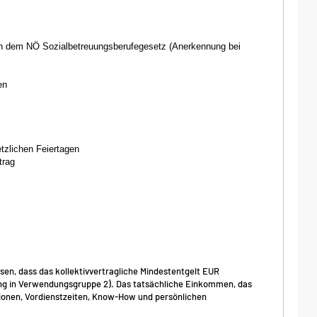
ch dem NÖ Sozialbetreuungsberufegesetz (Anerkennung bei
en
etzlichen Feiertagen
trag
isen, dass das kollektivvertragliche Mindestentgelt EUR
fung in Verwendungsgruppe 2). Das tatsächliche Einkommen, das
ionen, Vordienstzeiten, Know-How und persönlichen