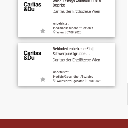
DGKP | Pflege Zuhause Innere
Bezirke
Caritas der Erzdiözese Wien
unbefristet
Medizin/Gesundheit/Soziales
Wien | 07.08.2026
Behindertenbetreuer*in |
Schwerpunktgruppe ...
Caritas der Erzdiözese Wien
unbefristet
Medizin/Gesundheit/Soziales
Weinviertel gesamt | 07.08.2026
Hundefreundliche Persönliche
Assistenz mit ...
Assistenz24
Benefits (3)
Medizin/Gesundheit/Soziales