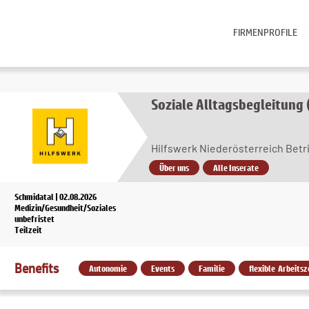
FIRMENPROFILE
Soziale Alltagsbegleitung
Hilfswerk Niederösterreich Bet
Über uns
Alle Inserate
Schmidatal | 02.08.2026
Medizin/Gesundheit/Soziales
unbefristet
Teilzeit
Benefits
Autonomie
Events
Familie
flexible Arbeitsz