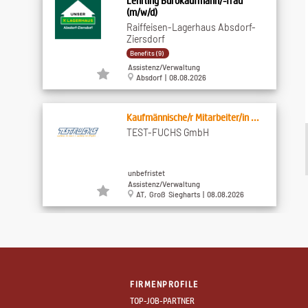
Lehrling Bürokaufmann/-frau
(m/w/d)
Raiffeisen-Lagerhaus Absdorf-
Ziersdorf
Benefits (9)
Assistenz/Verwaltung
Absdorf | 08.08.2026
Kaufmännische/r Mitarbeiter/in ...
TEST-FUCHS GmbH
unbefristet
Assistenz/Verwaltung
AT, Groß Siegharts | 08.08.2026
Mitarbeiter Produktdaten- und
Medienmanagement ...
RWA Raiffeisen Ware Austria
Aktiengesellschaft
FIRMENPROFILE
Benefits (5)
TOP-JOB-PARTNER
Assistenz/Verwaltung