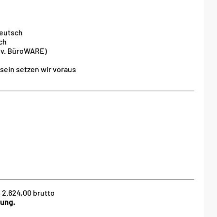
Deutsch
ch
ev. BüroWARE)
sein setzen wir voraus
€ 2.624,00 brutto
rung.