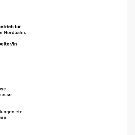
etrieb für
der Nordbahn.
eiter/in
sse
ozesse
ungen etc.
are