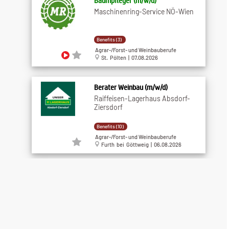
Baumpfleger (m​/w​/d)
Maschinenring-Service NÖ-Wien
Benefits (3)
Agrar-/Forst- und Weinbauberufe
St. Pölten | 07.08.2026
Berater Weinbau (m/w/d)
Raiffeisen-Lagerhaus Absdorf-
Ziersdorf
Benefits (10)
Agrar-/Forst- und Weinbauberufe
Furth bei Göttweig | 06.08.2026
Trainee Agrar
Raiffeisen-Lagerhaus Absdorf-
Ziersdorf
Benefits (8)
Agrar-/Forst- und Weinbauberufe