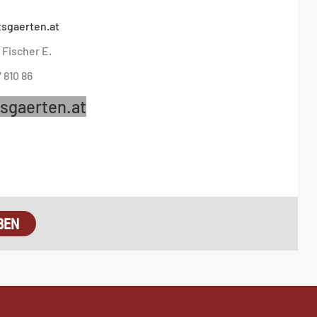
tsgaerten.at
Fischer E.
/ 810 86
sgaerten.at
BEN