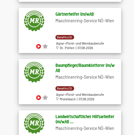
Gärtnerhelfer (m​/w​/d)
Maschinenring-Service NÖ-Wien
Benefits (3)
Agrar-/Forst- und Weinbauberufe
St. Pölten | 07.08.2026
Baumpfleger​/Baumkletterer (m​/w​
/d)
Maschinenring-Service NÖ-Wien
Benefits (3)
Agrar-/Forst- und Weinbauberufe
Mistelbach | 07.08.2026
Landwirtschaftlicher Hilfsarbeiter
(m​/w​/d) ...
Maschinenring-Service NÖ-Wien