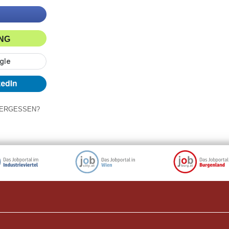
ING
ERGESSEN?