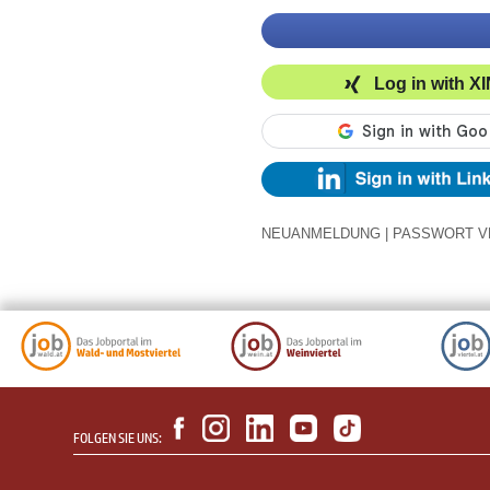
Log in with X
NEUANMELDUNG
|
PASSWORT V
FOLGEN SIE UNS: