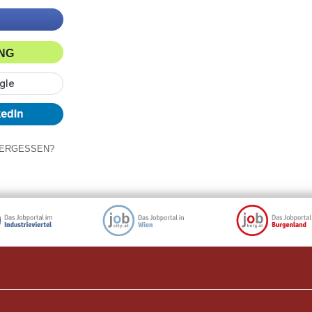
ING
ERGESSEN?