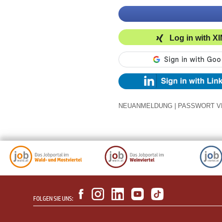
Log in with X
NEUANMELDUNG
|
PASSWORT V
FOLGEN SIE UNS: