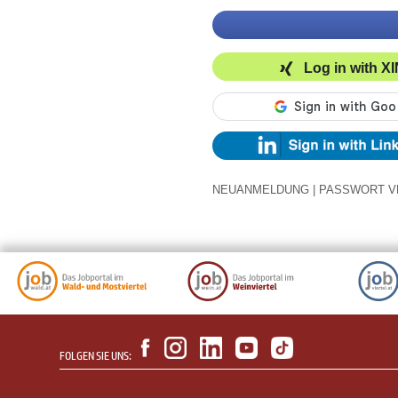
Log in with X
NEUANMELDUNG
|
PASSWORT V
FOLGEN SIE UNS: