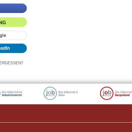
ING
ERGESSEN?