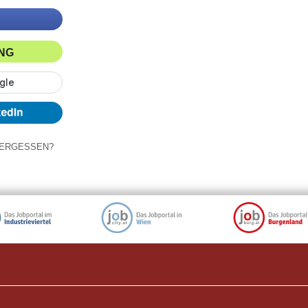
ING
ERGESSEN?