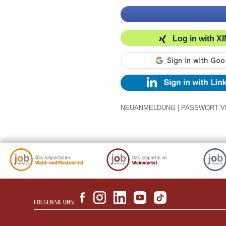
Log in with X
NEUANMELDUNG
|
PASSWORT V
FOLGEN SIE UNS: